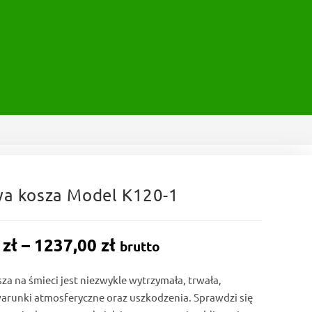
a kosza Model K120-1
0
zł
–
1237,00
zł
brutto
Zakres
cen:
 na śmieci jest niezwykle wytrzymała, trwała,
od
arunki atmosferyczne oraz uszkodzenia. Sprawdzi się
1149,00 zł