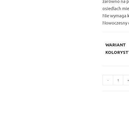
zarówno na po
osiedlach mie
Nie wymaga ko
Nowoczesny d
WARIANT
KOLORYST
ilość
-
Obudowa
kosza
Model
K120-
1