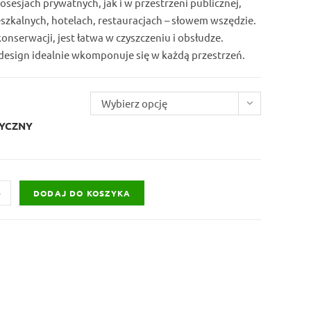
sesjach prywatnych, jak i w przestrzeni publicznej,
do
szkalnych, hotelach, restauracjach – słowem wszędzie.
nserwacji, jest łatwa w czyszczeniu i obsłudze.
1237,00 zł
esign idealnie wkomponuje się w każdą przestrzeń.
Wybierz opcję
YCZNY
+
DODAJ DO KOSZYKA