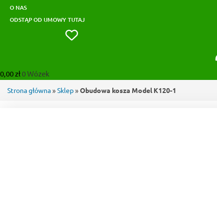
O NAS
ODSTĄP OD UMOWY TUTAJ
0,00
zł
0
Wózek
Strona główna
»
Sklep
»
Obudowa kosza Model K120-1