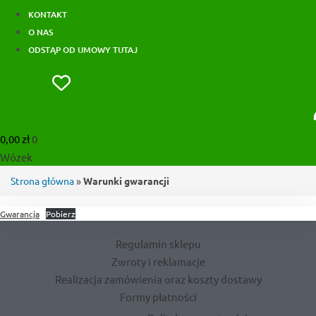
KONTAKT
O NAS
ODSTĄP OD UMOWY TUTAJ
0,00
zł
0
Wózek
Strona główna
»
Warunki gwarancji
Gwarancja
Pobierz
Regulamin sklepu
Zwroty i reklamacje
Realizacja zamówienia oraz koszty dostawy
Formy płatności