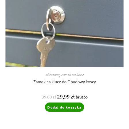
Akcesoria
,
Zamek na klucz
Zamek na klucz do Obudowy koszy
Pierwotna
Aktualna
29,99
zł
39,00
zł
brutto
cena
cena
wynosiła:
wynosi:
Dodaj do koszyka
39,00 zł.
29,99 zł.