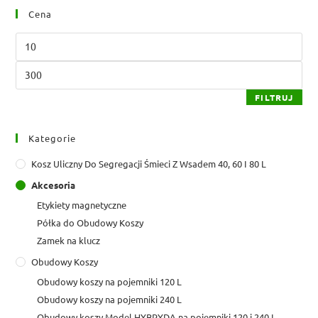
Cena
Cena
min
Cena
max
FILTRUJ
Kategorie
Kosz Uliczny Do Segregacji Śmieci Z Wsadem 40, 60 I 80 L
Akcesoria
Etykiety magnetyczne
Półka do Obudowy Koszy
Zamek na klucz
Obudowy Koszy
Obudowy koszy na pojemniki 120 L
Obudowy koszy na pojemniki 240 L
Obudowy koszy Model HYBRYDA na pojemniki 120 i 240 L