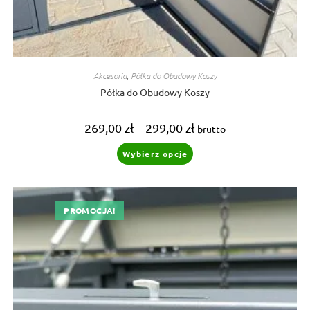
Akcesoria
,
Półka do Obudowy Koszy
Półka do Obudowy Koszy
Zakres
269,00
zł
–
299,00
zł
brutto
cen:
od
Ten
Wybierz opcje
269,00 zł
produkt
do
ma
299,00 zł
wiele
wariantów.
Opcje
można
PROMOCJA!
wybrać
na
stronie
produktu