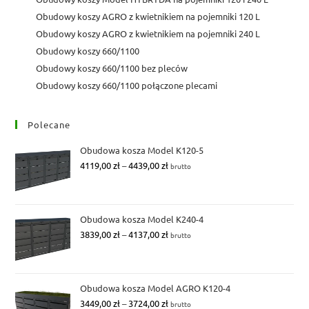
Obudowy koszy AGRO z kwietnikiem na pojemniki 120 L
Obudowy koszy AGRO z kwietnikiem na pojemniki 240 L
Obudowy koszy 660/1100
Obudowy koszy 660/1100 bez pleców
Obudowy koszy 660/1100 połączone plecami
Polecane
Obudowa kosza Model K120-5
Zakres
4119,00
zł
–
4439,00
zł
brutto
cen:
od
4119,00 zł
Obudowa kosza Model K240-4
do
Zakres
3839,00
zł
–
4137,00
zł
brutto
4439,00 zł
cen:
od
3839,00 zł
Obudowa kosza Model AGRO K120-4
do
Zakres
3449,00
zł
–
3724,00
zł
brutto