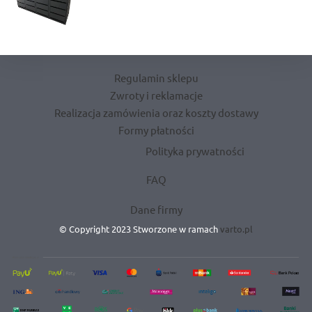
4137,00 zł
cen:
od
3449,00 zł
do
3724,00 zł
Regulamin sklepu
Zwroty i reklamacje
Realizacja zamówienia oraz koszty dostawy
Formy płatności
Polityka prywatności
FAQ
Dane firmy
© Copyright 2023 Stworzone w ramach
varto.pl