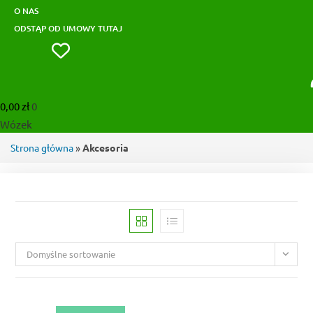
O NAS
ODSTĄP OD UMOWY TUTAJ
0,00
zł
0
Wózek
Strona główna
»
Akcesoria
Domyślne sortowanie