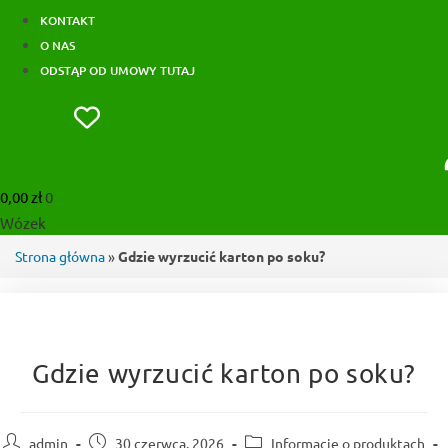
KONTAKT
O NAS
ODSTĄP OD UMOWY TUTAJ
0,00
zł
0
Wózek
Strona główna
»
Gdzie wyrzucić karton po soku?
Gdzie wyrzucić karton po soku?
Post
Post
Post
admin
30 czerwca, 2026
Informacje o produktach