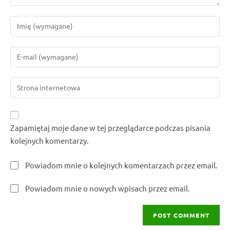
Enter
your
name
Enter
or
your
username
email
to
Enter
address
comment
your
to
website
comment
URL
Zapamiętaj moje dane w tej przeglądarce podczas pisania
(optional)
kolejnych komentarzy.
Powiadom mnie o kolejnych komentarzach przez email.
Powiadom mnie o nowych wpisach przez email.