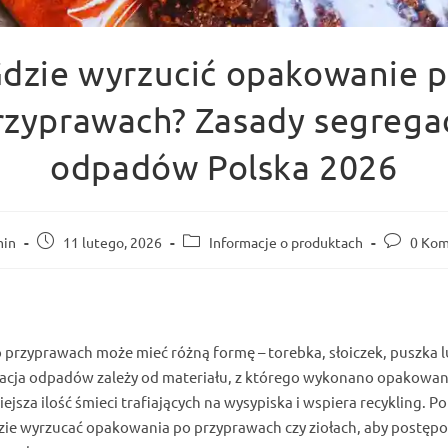
dzie wyrzucić opakowanie 
rzyprawach? Zasady segregac
odpadów Polska 2026
Post
Post
Post
in
11 lutego, 2026
Informacje o produktach
0 Kom
published:
category:
comments
przyprawach może mieć różną formę – torebka, słoiczek, puszka l
acja odpadów zależy od materiału, z którego wykonano opakowan
ejsza ilość śmieci trafiających na wysypiska i wspiera recykling. Po
zie wyrzucać opakowania po przyprawach czy ziołach, aby postęp