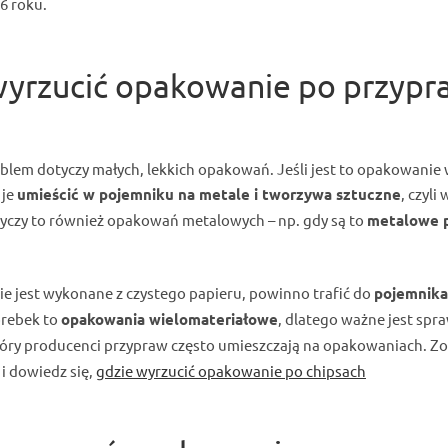
6 roku.
wyrzucić opakowanie po przypr
oblem dotyczy małych, lekkich opakowań. Jeśli jest to opakowanie
 je
umieścić w pojemniku na metale i tworzywa sztuczne
, czyli
yczy to również opakowań metalowych – np. gdy są to
metalowe 
e jest wykonane z czystego papieru, powinno trafić do
pojemnika
orebek to
opakowania wielomateriałowe
, dlatego ważne jest spr
tóry producenci przypraw często umieszczają na opakowaniach. Z
i dowiedz się,
gdzie wyrzucić opakowanie po chipsach