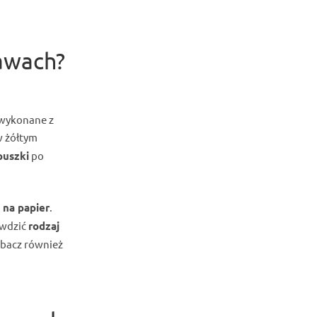
awach?
 wykonane z
 w żółtym
puszki
po
 na papier
.
awdzić
rodzaj
obacz również