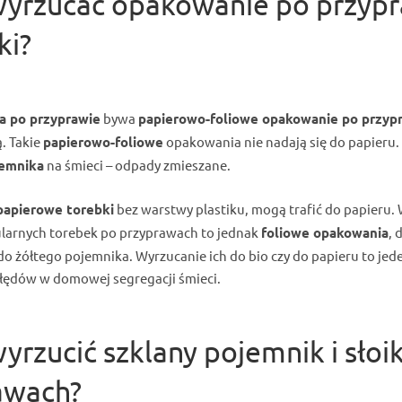
wyrzucać opakowanie po przyp
ki?
a po przyprawie
bywa
papierowo-foliowe opakowanie po przyp
ą. Takie
papierowo-foliowe
opakowania nie nadają się do papieru. 
jemnika
na śmieci – odpady zmieszane.
papierowe torebki
bez warstwy plastiku, mogą trafić do papieru.
larnych torebek po przyprawach to jednak
foliowe opakowania
, 
do żółtego pojemnika. Wyrzucanie ich do bio czy do papieru to jed
błędów w domowej segregacji śmieci.
yrzucić szklany pojemnik i słoi
awach?