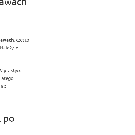
rawach
rawach
, często
Należy je
 W praktyce
dlatego
en z
k po