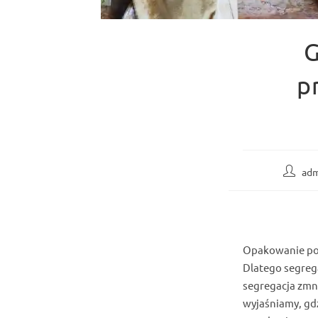
G
p
Post
adm
author:
Opakowanie po 
Dlatego segreg
segregacja zmni
wyjaśniamy, gd