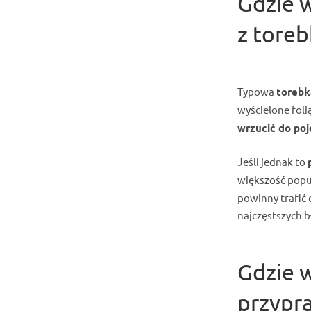
Gdzie 
z toreb
Typowa
torebk
wyścielone foli
wrzucić do po
Jeśli jednak to
większość popu
powinny trafić 
najczęstszych 
Gdzie w
przypr