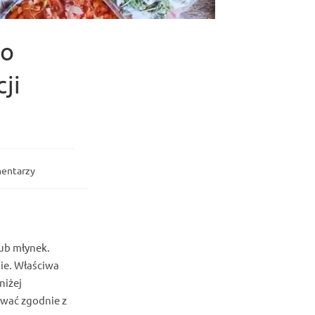
po
ji
entarzy
:
ub młynek.
ie. Właściwa
niżej
ować zgodnie z