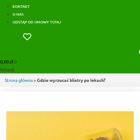
KONTAKT
O NAS
ODSTĄP OD UMOWY TUTAJ
0,00
zł
0
Wózek
Strona główna
»
Gdzie wyrzucać blistry po lekach?