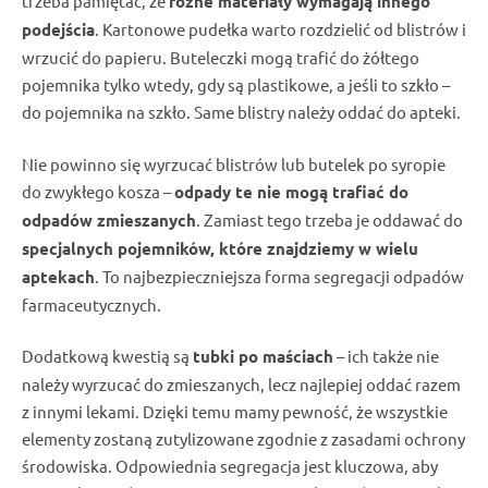
trzeba pamiętać, że
różne materiały wymagają innego
podejścia
. Kartonowe pudełka warto
rozdzielić od blistrów
i
wrzucić do papieru. Buteleczki mogą
trafić do żółtego
pojemnika
tylko wtedy, gdy są plastikowe, a jeśli to szkło –
do
pojemnika na szkło
. Same
blistry
należy oddać do
apteki
.
Nie powinno się
wyrzucać blistrów
lub butelek po syropie
do zwykłego
kosza
–
odpady
te nie mogą trafiać do
odpadów zmieszanych
. Zamiast tego trzeba je oddawać do
specjalnych
pojemników
, które znajdziemy w wielu
aptekach
. To najbezpieczniejsza forma
segregacji odpadów
farmaceutycznych.
Dodatkową kwestią są
tubki po maściach
– ich także nie
należy wyrzucać
do
zmieszanych
, lecz najlepiej oddać razem
z innymi
lekami
. Dzięki temu mamy pewność, że wszystkie
elementy zostaną zutylizowane zgodnie z zasadami ochrony
środowiska. Odpowiednia
segregacja
jest kluczowa, aby