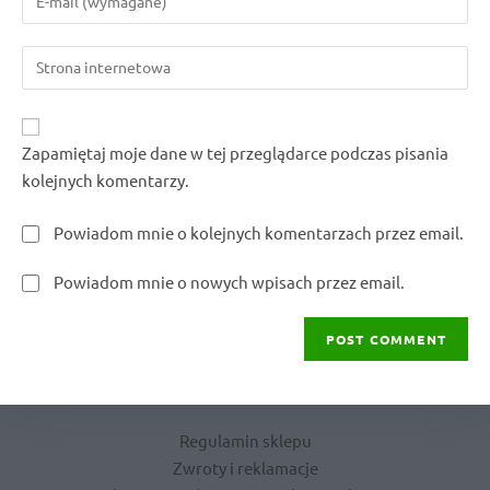
or
your
username
email
to
Enter
address
comment
your
to
website
comment
URL
Zapamiętaj moje dane w tej przeglądarce podczas pisania
(optional)
kolejnych komentarzy.
Powiadom mnie o kolejnych komentarzach przez email.
Powiadom mnie o nowych wpisach przez email.
Regulamin sklepu
Zwroty i reklamacje