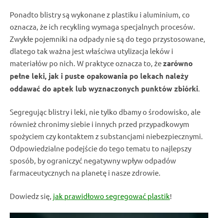
Ponadto
blistry
są
wykonane z plastiku i aluminium
, co
oznacza, że ich recykling wymaga specjalnych procesów.
Zwykłe
pojemniki
na
odpady
nie są do tego przystosowane,
dlatego tak ważna jest właściwa
utylizacja leków
i
materiałów po nich. W praktyce oznacza to, że
zarówno
pełne leki, jak i
puste opakowania po lekach
należy
oddawać do
aptek
lub wyznaczonych
punktów zbiórki
.
Segregując blistry i leki
, nie tylko dbamy o środowisko, ale
również chronimy siebie i innych przed przypadkowym
spożyciem czy kontaktem z substancjami niebezpiecznymi.
Odpowiedzialne podejście do tego tematu to najlepszy
sposób, by ograniczyć negatywny wpływ
odpadów
farmaceutycznych na planetę i nasze zdrowie.
Dowiedz się,
jak prawidłowo segregować plastik
!