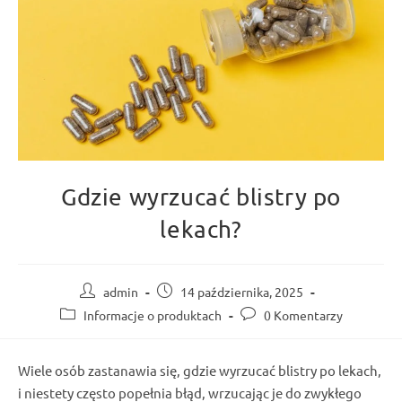
Gdzie wyrzucać blistry po
lekach?
Post
Post
admin
14 października, 2025
author:
published:
Post
Post
Informacje o produktach
0 Komentarzy
category:
comments:
Wiele osób zastanawia się, gdzie
wyrzucać blistry
po
lekach
,
i niestety często
popełnia błąd
,
wrzucając
je do zwykłego