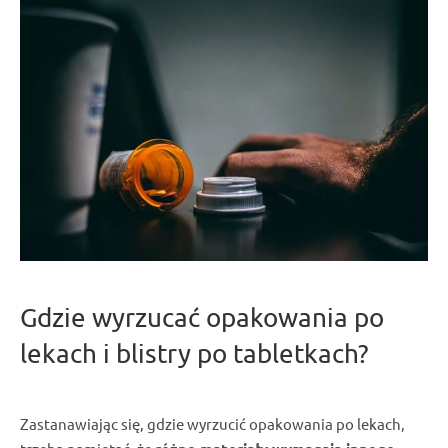
Gdzie
wyrzucać opakowania po
lekach
i
blistry po tabletkach
?
Zastanawiając się, gdzie
wyrzucić opakowania po lekach
,