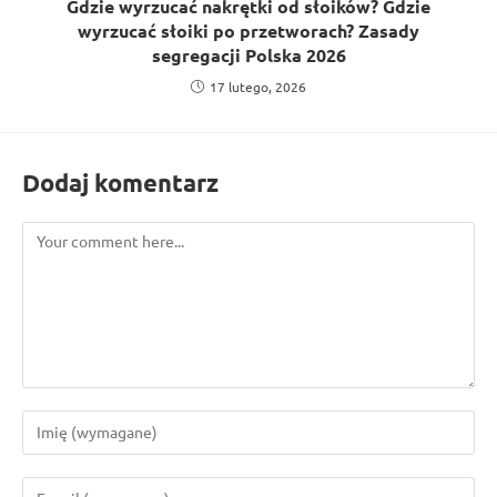
Gdzie wyrzucać nakrętki od słoików? Gdzie
wyrzucać słoiki po przetworach? Zasady
segregacji Polska 2026
17 lutego, 2026
Dodaj komentarz
Comment
Enter
your
name
Enter