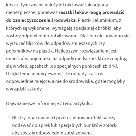
kosza
. Tymczasem należy je traktować jak
odpady
niebezpieczne, ponieważ
resztki
leków
mogą prowadzić
do
zanieczyszczenia środowiska
.
Plastik i aluminium
, z
których są wykonane, wymagają specjalnej obróbki, aby
zostały odpowiednio zutylizowane
. Dlatego nie powinno się
wyrzucać blistrów
do
odpadów zmieszanych
czy
pojemników na plastik
. Najlepszym rozwiązaniem jest
umieścić w pojemniku na odpady medyczne
, które znajdują
się w wielu
aptekach
lub specjalnych
punktach zbiórki
.
Dzięki temu mamy pewność, że
odpady
trafią w
odpowiednie miejsce, a nie do środowiska, gdzie mogłyby
wyrządzić szkody.
Najważniejsze informacje z tego artykułu:
Blistry, opakowania i przeterminowane leki
należy
oddawać do
aptek
lub specjalnych
punktów zbiórki
,
aby
zostały odpowiednio zutylizowane
.