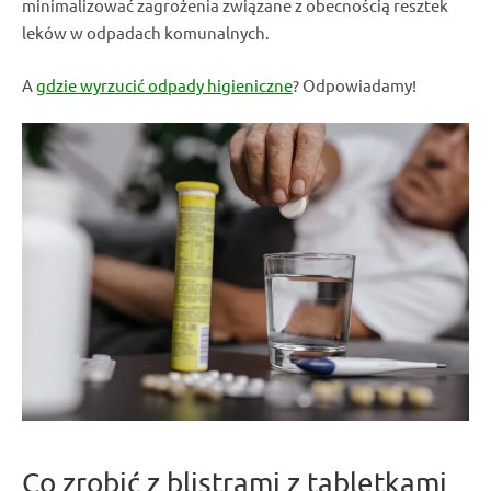
minimalizować zagrożenia związane z obecnością resztek
leków w odpadach komunalnych
.
A
gdzie wyrzucić odpady higieniczne
? Odpowiadamy!
Co zrobić z
blistrami z tabletkami