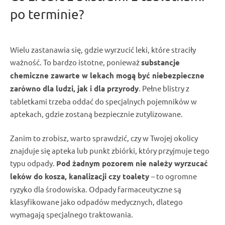
po terminie?
Wielu zastanawia się, gdzie
wyrzucić leki
, które straciły
ważność. To bardzo istotne, ponieważ
substancje
chemiczne zawarte w lekach
mogą być niebezpieczne
zarówno dla ludzi, jak i dla przyrody
.
Pełne blistry z
tabletkami
trzeba oddać do specjalnych
pojemników
w
aptekach
, gdzie zostaną bezpiecznie zutylizowane.
Zanim to zrobisz, warto
sprawdzić
, czy w Twojej okolicy
znajduje się
apteka
lub
punkt zbiórki
, który przyjmuje tego
typu
odpady
.
Pod żadnym pozorem
nie należy wyrzucać
leków
do
kosza
, kanalizacji czy toalety
– to ogromne
ryzyko dla środowiska.
Odpady
farmaceutyczne są
klasyfikowane jako
odpadów medycznych
, dlatego
wymagają specjalnego traktowania.