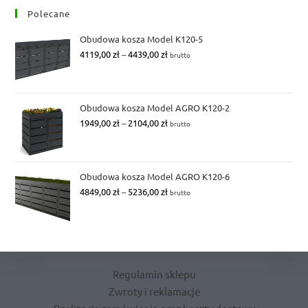
Polecane
Obudowa kosza Model K120-5
Zakres
4119,00
zł
–
4439,00
zł
brutto
cen:
od
4119,00 zł
Obudowa kosza Model AGRO K120-2
do
Zakres
1949,00
zł
–
2104,00
zł
brutto
4439,00 zł
cen:
od
1949,00 zł
Obudowa kosza Model AGRO K120-6
do
Zakres
4849,00
zł
–
5236,00
zł
brutto
2104,00 zł
cen:
od
4849,00 zł
do
5236,00 zł
Regulamin sklepu
Zwroty i reklamacje