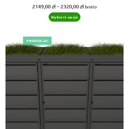
Zakres
2149,00
zł
–
2320,00
zł
brutto
cen:
od
Ten
Wybierz opcje
2149,00 zł
produkt
do
ma
2320,00 zł
wiele
wariantów.
Opcje
można
PROMOCJA!
wybrać
na
stronie
produktu