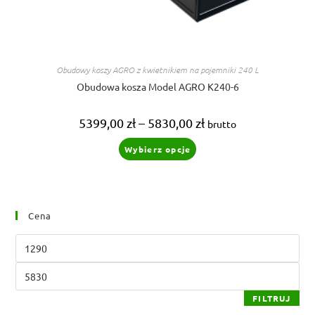
Obudowy koszy AGRO z kwietnikiem na pojemniki 240 L
Obudowa kosza Model AGRO K240-6
Zakres
5399,00
zł
–
5830,00
zł
brutto
cen:
od
Ten
Wybierz opcje
5399,00 zł
produkt
do
ma
5830,00 zł
wiele
wariantów.
Opcje
można
wybrać
Cena
na
stronie
produktu
Cena
min
Cena
max
FILTRUJ