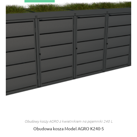
na
stronie
produktu
Obudowy koszy AGRO z kwietnikiem na pojemniki 240 L
Obudowa kosza Model AGRO K240-5