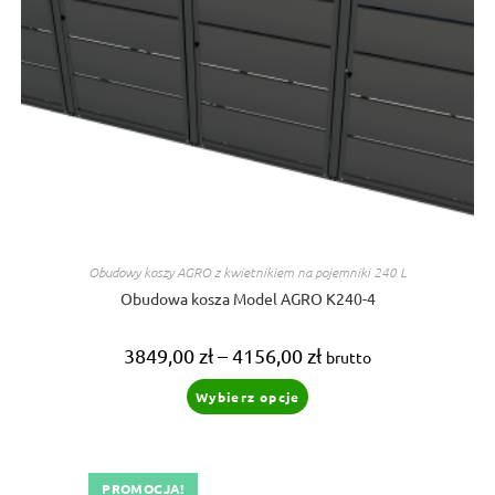
Obudowy koszy AGRO z kwietnikiem na pojemniki 240 L
Obudowa kosza Model AGRO K240-4
Zakres
3849,00
zł
–
4156,00
zł
brutto
cen:
od
Ten
Wybierz opcje
3849,00 zł
produkt
do
ma
4156,00 zł
wiele
wariantów.
Opcje
można
PROMOCJA!
wybrać