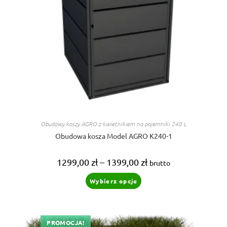
Obudowy koszy AGRO z kwietnikiem na pojemniki 240 L
Obudowa kosza Model AGRO K240-1
Zakres
1299,00
zł
–
1399,00
zł
brutto
cen:
od
Ten
Wybierz opcje
1299,00 zł
produkt
do
ma
1399,00 zł
wiele
wariantów.
Opcje
można
PROMOCJA!
wybrać